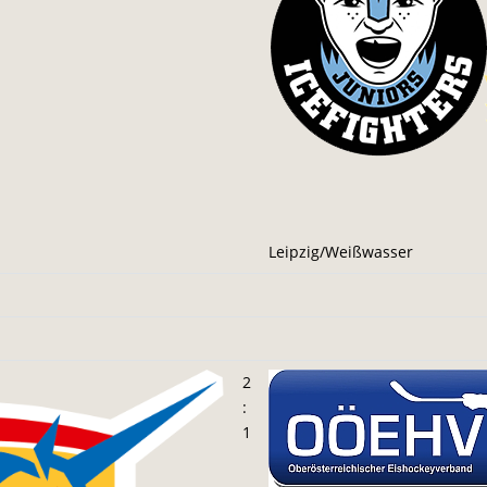
Leipzig/Weißwasser
2
:
1