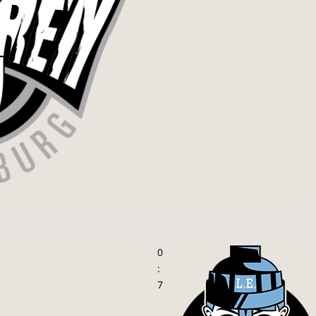
0
:
7