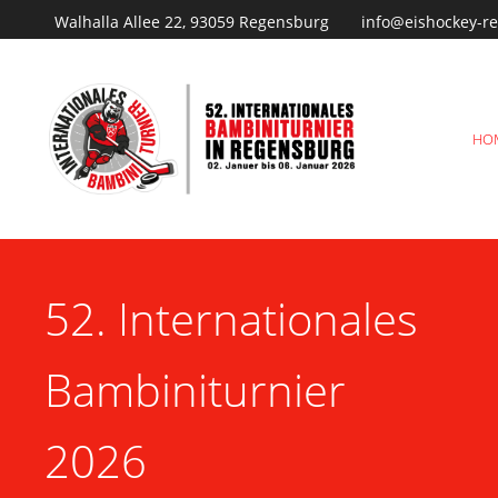
Walhalla Allee 22, 93059 Regensburg
info@eishockey-r
HO
52. Internationales
Bambiniturnier
2026