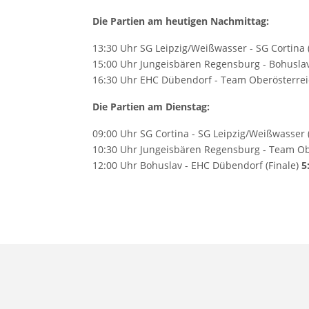
Die Partien am heutigen Nachmittag:
13:30 Uhr SG Leipzig/Weißwasser - SG Cortina (
15:00 Uhr Jungeisbären Regensburg - Bohuslav
16:30 Uhr EHC Dübendorf - Team Oberösterreic
Die Partien am Dienstag:
09:00 Uhr SG Cortina - SG Leipzig/Weißwasser (
10:30 Uhr Jungeisbären Regensburg - Team Obe
12:00 Uhr Bohuslav - EHC Dübendorf (Finale)
5
Vorheriger Beitrag: Finaltag beim Bambiniturnier
Zurück